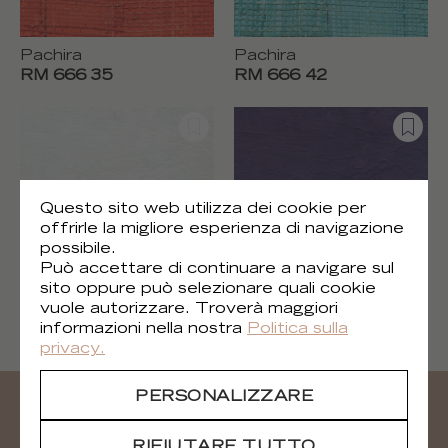
Pachira
Pachira
RM 666 35
RM 666 42
Questo sito web utilizza dei cookie per
offrirle la migliore esperienza di navigazione
possibile.
Può accettare di continuare a navigare sul
sito oppure può selezionare quali cookie
vuole autorizzare. Troverà maggiori
Tahara
Tahara
informazioni nella nostra
Politica sulla
RM 667 02
RM 667 80
privacy.
PERSONALIZZARE
RIFIUTARE TUTTO