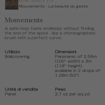
RM 1025 75
Mouvements - La beauté du geste
Mouvements
A satin loop twirls endlessly without finding
the end of the spool - like a choreographed
brush with a perfect curve.
Utilizzo
Dimensioni
Wallcovering
Panoramic of 2.56m
(100" width) x 3m
(118'' height)
available in 2 drops of
1.28m (50")
Unità di vendita
Peso
Panel
3,7 oz per sq.yd