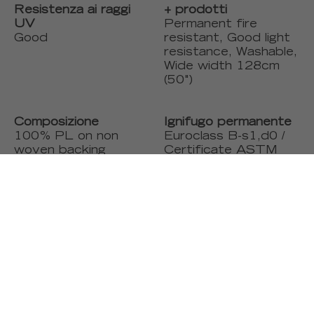
Resistenza ai raggi
+ prodotti
UV
Permanent fire
Good
resistant, Good light
resistance, Washable,
Wide width 128cm
(50")
Composizione
Ignifugo permanente
100% PL on non
Euroclass B-s1,d0 /
woven backing
Certificate ASTM
E84 on demand
Note speciali
Sold in two drops of
1.28m ( 50"). Can be
match with drop 1 to
drop 2 or can be
match with drop 2 to
drop 1