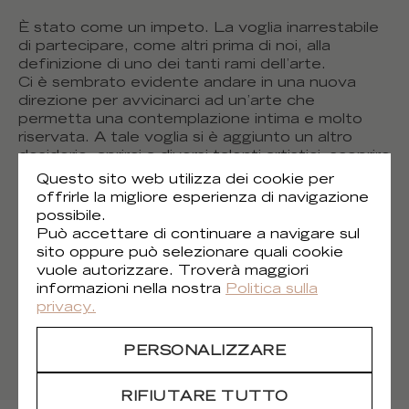
È stato come un impeto. La voglia inarrestabile
di partecipare, come altri prima di noi, alla
definizione di uno dei tanti rami dell’arte.
Ci è sembrato evidente andare in una nuova
direzione per avvicinarci ad un’arte che
permetta una contemplazione intima e molto
riservata. A tale voglia si è aggiunto un altro
desiderio: aprirci a diversi talenti artistici, scoprire
nuovi immaginari e condividerli.
Questo sito web utilizza dei cookie per
Tutto ciò si è materializzato nella creazione di
offrirle la migliore esperienza di navigazione
una nuova marca: Asteré.
possibile.
Asteré invita degli artisti contemporanei di
Può accettare di continuare a navigare sul
ambiti diversi quali la scultura, la moda o il design
sito oppure può selezionare quali cookie
a far vivere la loro arte su un supporto diverso:
vuole autorizzare. Troverà maggiori
la carta da parati. L’opera ha una materialità
informazioni nella nostra
Politica sulla
diversa, verticale e piana, che persegue il campo
privacy.
di sperimentazione del suo creatore.
PERSONALIZZARE
SCOPRITE ASTERÉ
RIFIUTARE TUTTO