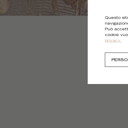
Questo sito
navigazion
Può accett
cookie vuo
privacy.
PERSO