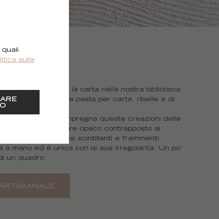
 quali
litica sulla
voglia di esplorare la carta nella nostra biblioteca
ARE
 raro per lavorare la pasta per carta, ribelle e di
O
giano, la collezione impregna queste creazioni delle
ei suoi fondi, il colore opaco contrapposto al
i si incrociano strisce scintillanti e frammenti
ta a mano ed è unica con le sue irregolarità. Un po’
di un quadro.
ARTIGIANALE