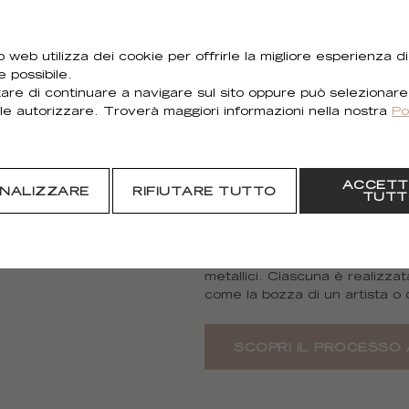
 web utilizza dei cookie per offrirle la migliore esperienza di
e possibile.
are di continuare a navigare sul sito oppure può selezionare
le autorizzare. Troverà maggiori informazioni nella nostra
Po
Questa collezione è nata dalla 
ACCETT
dei materiali. Serve un talento
NALIZZARE
RIFIUTARE TUTTO
TUTT
una tecnicità estrema.
Prova della maestria dell’arti
sue tracce, dei suoi motivi e d
brillante. Nei toni neutri o scur
metallici. Ciascuna è realizza
come la bozza di un artista o 
SCOPRI IL PROCESSO 