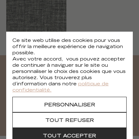
Tailor
Ce site web utilise des cookies pour vous
LW 240 87
offrir la meilleure expérience de navigation
possible.
Avec votre accord, vous pouvez accepter
de continuer à naviguer sur le site ou
personnaliser le choix des cookies que vous
Besoin de tous les visuels ?
autorisez. Vous trouverez plus
d’information dans notre
politique de
Vous pouvez télécharger tous les visuels de la
confidentialité.
collection
PERSONNALISER
TÉLÉCHARGER
TOUT REFUSER
TOUT ACCEPTER